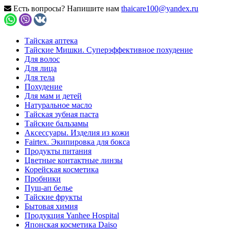
Есть вопросы? Напишите нам
thaicare100@yandex.ru
Тайская аптека
Тайские Мишки. Суперэффективное похудение
Для волос
Для лица
Для тела
Похудение
Для мам и детей
Натуральное масло
Тайская зубная паста
Тайские бальзамы
Аксессуары. Изделия из кожи
Fairtex. Экипировка для бокса
Продукты питания
Цветные контактные линзы
Корейская косметика
Пробники
Пуш-ап белье
Тайские фрукты
Бытовая химия
Продукция Yanhee Hospital
Японская косметика Daiso