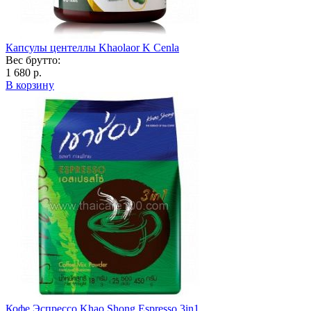
Капсулы центеллы Khaolaor K Cenla
Вес брутто:
1 680 р.
В корзину
Кофе Эспрессо Khao Shong Espresso 3in1