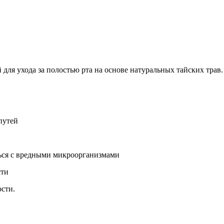
Добавить в закладки
Нашли дешевле ?
 для ухода за полостью рта на основе натуральных тайских трав.
путей
ться с вредными микроорганизмами
сти
ости.