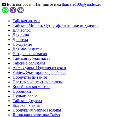
Есть вопросы? Напишите нам
thaicare100@yandex.ru
Тайская аптека
Тайские Мишки. Суперэффективное похудение
Для волос
Для лица
Для тела
Похудение
Для мам и детей
Натуральное масло
Тайская зубная паста
Тайские бальзамы
Аксессуары. Изделия из кожи
Fairtex. Экипировка для бокса
Продукты питания
Цветные контактные линзы
Корейская косметика
Пробники
Пуш-ап белье
Тайские фрукты
Бытовая химия
Продукция Yanhee Hospital
Японская косметика Daiso