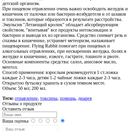
детский организм.
При пищевом отравлении очень важно освободить желудок и
кишечник от палочки или бактерии-возбудителя и от шлаков
и токсинов, которые образуются в результате расстройства.
Эмульсия "Летающий кролик" обладает абсорбирующим
свойством, "впитывая" все продукты интоксикации и
бактерии и выводя их из организма. Средство снимает резь и
спазмы в кишечнике, устраняет метеоризм, налаживает
пищеварение. Flying Rabbit помогает при пищевых и
алкогольных отравлениях, при несварениях желудка, болях в
желудке и кишечнике, изжоге, гастрите, тошноте и рвоте.
Основные компоненты средства: салол, анисовое масло,
ментол.
Способ применения: взрослым рекомендуется 1 ст.ложка
каждые 2-3 часа, детям 1-2 чайные ложки каждые 2-3 часа.
Открытую бутылку хранить в сухом темном месте.
Объем: 50 мл; 200 мл.
Теги:
отравление
,
токсины
,
помощь
,
диарея
Отзывы о продукте
Оставить отзыв
Ваша оценка