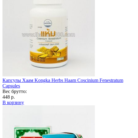
Капсулы Хаам Kongka Herbs Haam Coscinium Fenestratum
Capsules
Вес брутто:
448 р.
В корзину