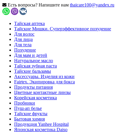
Есть вопросы? Напишите нам
thaicare100@yandex.ru
Тайская аптека
Тайские Мишки. Суперэффективное похудение
Для волос
Для лица
Для тела
Похудение
Для мам и детей
Натуральное масло
Тайская зубная паста
Тайские бальзамы
Аксессуары. Изделия из кожи
Fairtex. Экипировка для бокса
Продукты питания
Цветные контактные линзы
Корейская косметика
Пробники
Пуш-ап белье
Тайские фрукты
Бытовая химия
Продукция Yanhee Hospital
Японская косметика Daiso