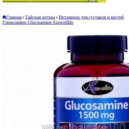
Главная
Тайская аптека
Витамины для суставов и костей
Глюкозамин Glucosamine Auswelllife