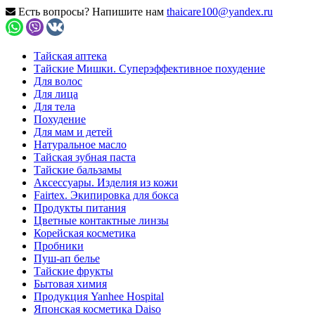
Есть вопросы? Напишите нам
thaicare100@yandex.ru
Тайская аптека
Тайские Мишки. Суперэффективное похудение
Для волос
Для лица
Для тела
Похудение
Для мам и детей
Натуральное масло
Тайская зубная паста
Тайские бальзамы
Аксессуары. Изделия из кожи
Fairtex. Экипировка для бокса
Продукты питания
Цветные контактные линзы
Корейская косметика
Пробники
Пуш-ап белье
Тайские фрукты
Бытовая химия
Продукция Yanhee Hospital
Японская косметика Daiso