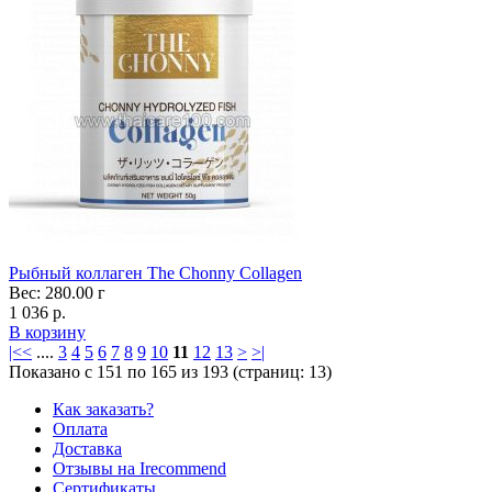
Рыбный коллаген The Chonny Collagen
Вес: 280.00 г
1 036 р.
В корзину
|<
<
....
3
4
5
6
7
8
9
10
11
12
13
>
>|
Показано с 151 по 165 из 193 (страниц: 13)
Как заказать?
Оплата
Доставка
Отзывы на Irecommend
Сертификаты