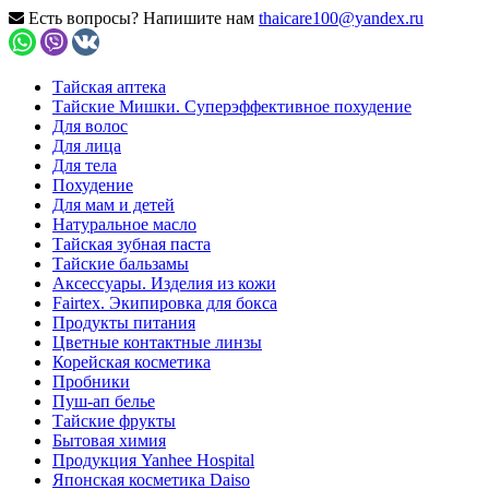
Есть вопросы? Напишите нам
thaicare100@yandex.ru
Тайская аптека
Тайские Мишки. Суперэффективное похудение
Для волос
Для лица
Для тела
Похудение
Для мам и детей
Натуральное масло
Тайская зубная паста
Тайские бальзамы
Аксессуары. Изделия из кожи
Fairtex. Экипировка для бокса
Продукты питания
Цветные контактные линзы
Корейская косметика
Пробники
Пуш-ап белье
Тайские фрукты
Бытовая химия
Продукция Yanhee Hospital
Японская косметика Daiso