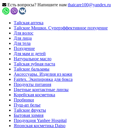
Есть вопросы? Напишите нам
thaicare100@yandex.ru
Тайская аптека
Тайские Мишки. Суперэффективное похудение
Для волос
Для лица
Для тела
Похудение
Для мам и детей
Натуральное масло
Тайская зубная паста
Тайские бальзамы
Аксессуары. Изделия из кожи
Fairtex. Экипировка для бокса
Продукты питания
Цветные контактные линзы
Корейская косметика
Пробники
Пуш-ап белье
Тайские фрукты
Бытовая химия
Продукция Yanhee Hospital
Японская косметика Daiso