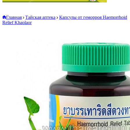
Главная
Тайская аптека
Капсулы от геморроя Haemorrhoid
Relief Khaolaor