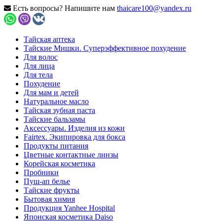
Есть вопросы? Напишите нам
thaicare100@yandex.ru
Тайская аптека
Тайские Мишки. Суперэффективное похудение
Для волос
Для лица
Для тела
Похудение
Для мам и детей
Натуральное масло
Тайская зубная паста
Тайские бальзамы
Аксессуары. Изделия из кожи
Fairtex. Экипировка для бокса
Продукты питания
Цветные контактные линзы
Корейская косметика
Пробники
Пуш-ап белье
Тайские фрукты
Бытовая химия
Продукция Yanhee Hospital
Японская косметика Daiso