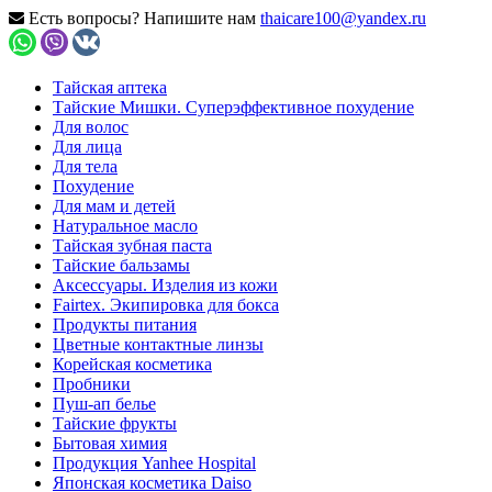
Есть вопросы? Напишите нам
thaicare100@yandex.ru
Тайская аптека
Тайские Мишки. Суперэффективное похудение
Для волос
Для лица
Для тела
Похудение
Для мам и детей
Натуральное масло
Тайская зубная паста
Тайские бальзамы
Аксессуары. Изделия из кожи
Fairtex. Экипировка для бокса
Продукты питания
Цветные контактные линзы
Корейская косметика
Пробники
Пуш-ап белье
Тайские фрукты
Бытовая химия
Продукция Yanhee Hospital
Японская косметика Daiso