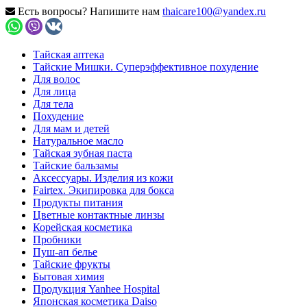
Есть вопросы? Напишите нам
thaicare100@yandex.ru
Тайская аптека
Тайские Мишки. Суперэффективное похудение
Для волос
Для лица
Для тела
Похудение
Для мам и детей
Натуральное масло
Тайская зубная паста
Тайские бальзамы
Аксессуары. Изделия из кожи
Fairtex. Экипировка для бокса
Продукты питания
Цветные контактные линзы
Корейская косметика
Пробники
Пуш-ап белье
Тайские фрукты
Бытовая химия
Продукция Yanhee Hospital
Японская косметика Daiso