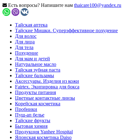
Есть вопросы? Напишите нам
thaicare100@yandex.ru
Тайская аптека
Тайские Мишки. Суперэффективное похудение
Для волос
Для лица
Для тела
Похудение
Для мам и детей
Натуральное масло
Тайская зубная паста
Тайские бальзамы
Аксессуары. Изделия из кожи
Fairtex. Экипировка для бокса
Продукты питания
Цветные контактные линзы
Корейская косметика
Пробники
Пуш-ап белье
Тайские фрукты
Бытовая химия
Продукция Yanhee Hospital
Японская косметика Daiso