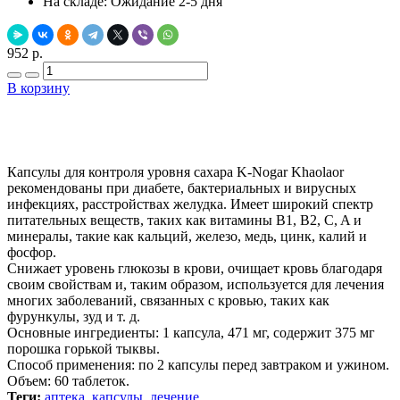
На складе:
Ожидание 2-5 дня
952 р.
В корзину
Добавить в закладки
Нашли дешевле ?
Капсулы для контроля уровня сахара K-Nogar Khaolaor
рекомендованы при диабете, бактериальных и вирусных
инфекциях, расстройствах желудка. Имеет широкий спектр
питательных веществ, таких как витамины B1, B2, C, A и
минералы, такие как кальций, железо, медь, цинк, калий и
фосфор.
Снижает уровень глюкозы в крови, очищает кровь благодаря
своим свойствам и, таким образом, используется для лечения
многих заболеваний, связанных с кровью, таких как
фурункулы, зуд и т. д.
Основные ингредиенты: 1 капсула, 471 мг, содержит 375 мг
порошка горькой тыквы.
Способ применения: по 2 капсулы перед завтраком и ужином.
Объем: 60 таблеток.
Теги:
аптека
,
капсулы
,
лечение