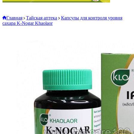
Главная
Тайская аптека
Капсулы для контроля уровня
сахара K-Nogar Khaolaor