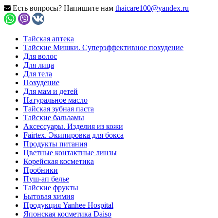
Есть вопросы? Напишите нам
thaicare100@yandex.ru
Тайская аптека
Тайские Мишки. Суперэффективное похудение
Для волос
Для лица
Для тела
Похудение
Для мам и детей
Натуральное масло
Тайская зубная паста
Тайские бальзамы
Аксессуары. Изделия из кожи
Fairtex. Экипировка для бокса
Продукты питания
Цветные контактные линзы
Корейская косметика
Пробники
Пуш-ап белье
Тайские фрукты
Бытовая химия
Продукция Yanhee Hospital
Японская косметика Daiso