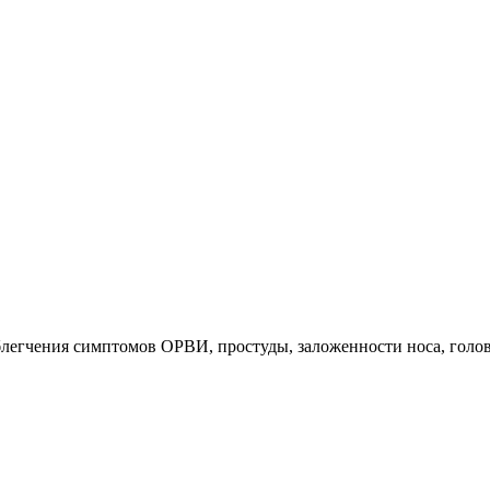
Добавить в закладки
Нашли дешевле ?
блегчения симптомов ОРВИ, простуды, заложенности носа, голо