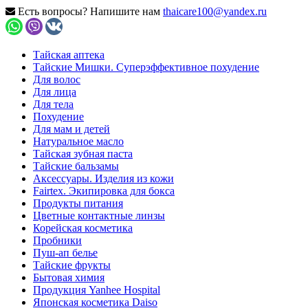
Есть вопросы? Напишите нам
thaicare100@yandex.ru
Тайская аптека
Тайские Мишки. Суперэффективное похудение
Для волос
Для лица
Для тела
Похудение
Для мам и детей
Натуральное масло
Тайская зубная паста
Тайские бальзамы
Аксессуары. Изделия из кожи
Fairtex. Экипировка для бокса
Продукты питания
Цветные контактные линзы
Корейская косметика
Пробники
Пуш-ап белье
Тайские фрукты
Бытовая химия
Продукция Yanhee Hospital
Японская косметика Daiso