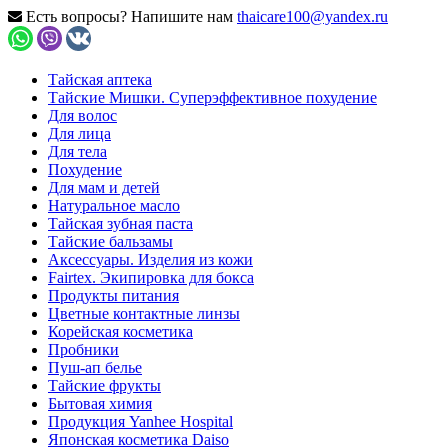
Есть вопросы? Напишите нам
thaicare100@yandex.ru
Тайская аптека
Тайские Мишки. Суперэффективное похудение
Для волос
Для лица
Для тела
Похудение
Для мам и детей
Натуральное масло
Тайская зубная паста
Тайские бальзамы
Аксессуары. Изделия из кожи
Fairtex. Экипировка для бокса
Продукты питания
Цветные контактные линзы
Корейская косметика
Пробники
Пуш-ап белье
Тайские фрукты
Бытовая химия
Продукция Yanhee Hospital
Японская косметика Daiso