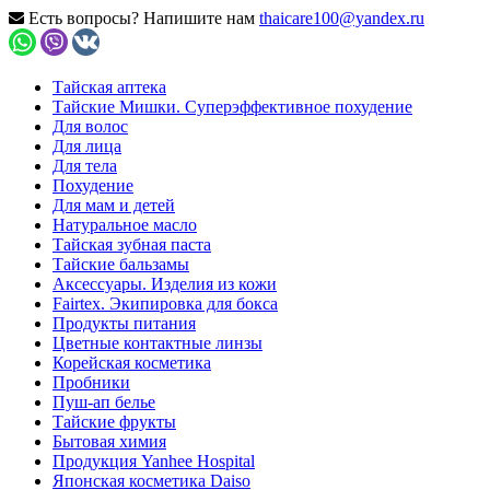
Есть вопросы? Напишите нам
thaicare100@yandex.ru
Тайская аптека
Тайские Мишки. Суперэффективное похудение
Для волос
Для лица
Для тела
Похудение
Для мам и детей
Натуральное масло
Тайская зубная паста
Тайские бальзамы
Аксессуары. Изделия из кожи
Fairtex. Экипировка для бокса
Продукты питания
Цветные контактные линзы
Корейская косметика
Пробники
Пуш-ап белье
Тайские фрукты
Бытовая химия
Продукция Yanhee Hospital
Японская косметика Daiso