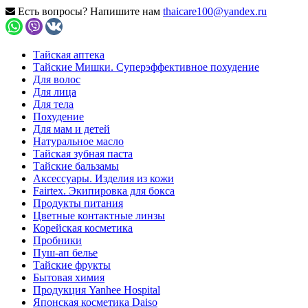
Есть вопросы? Напишите нам
thaicare100@yandex.ru
Тайская аптека
Тайские Мишки. Суперэффективное похудение
Для волос
Для лица
Для тела
Похудение
Для мам и детей
Натуральное масло
Тайская зубная паста
Тайские бальзамы
Аксессуары. Изделия из кожи
Fairtex. Экипировка для бокса
Продукты питания
Цветные контактные линзы
Корейская косметика
Пробники
Пуш-ап белье
Тайские фрукты
Бытовая химия
Продукция Yanhee Hospital
Японская косметика Daiso