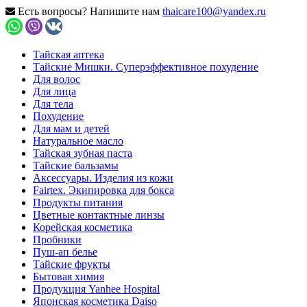
Есть вопросы? Напишите нам
thaicare100@yandex.ru
Тайская аптека
Тайские Мишки. Суперэффективное похудение
Для волос
Для лица
Для тела
Похудение
Для мам и детей
Натуральное масло
Тайская зубная паста
Тайские бальзамы
Аксессуары. Изделия из кожи
Fairtex. Экипировка для бокса
Продукты питания
Цветные контактные линзы
Корейская косметика
Пробники
Пуш-ап белье
Тайские фрукты
Бытовая химия
Продукция Yanhee Hospital
Японская косметика Daiso