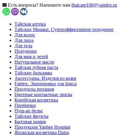
Есть вопросы? Напишите нам
thaicare100@yandex.ru
Тайская аптека
Тайские Мишки. Суперэффективное похудение
Для волос
Для лица
Для тела
Похудение
Для мам и детей
Натуральное масло
Тайская зубная паста
Тайские бальзамы
Аксессуары. Изделия из кожи
Fairtex. Экипировка для бокса
Продукты питания
Цветные контактные линзы
Корейская косметика
Пробники
Пуш-ап белье
Тайские фрукты
Бытовая химия
Продукция Yanhee Hospital
Японская косметика Daiso