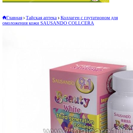
Главная
Тайская аптека
Коллаген с глутатионом для
омоложения кожи SAUSANDO COLLCERA