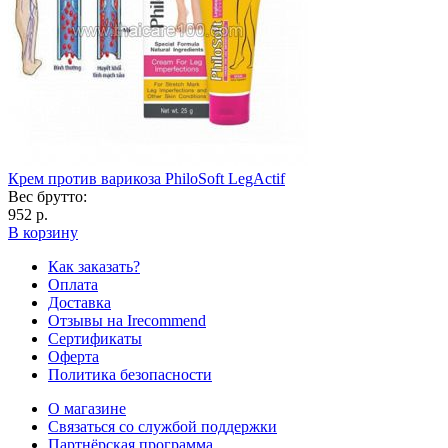
Крем против варикоза PhiloSoft LegActif
Вес брутто:
952 р.
В корзину
Как заказать?
Оплата
Доставка
Отзывы на Irecommend
Сертификаты
Оферта
Политика безопасности
О магазине
Связаться со службой поддержки
Партнёрская программа