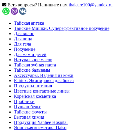
Есть вопросы? Напишите нам
thaicare100@yandex.ru
Тайская аптека
Тайские Мишки. Суперэффективное похудение
Для волос
Для лица
Для тела
Похудение
Для мам и детей
Натуральное масло
Тайская зубная паста
Тайские бальзамы
Аксессуары. Изделия из кожи
Fairtex. Экипировка для бокса
Продукты питания
Цветные контактные линзы
Корейская косметика
Пробники
Пуш-ап белье
Тайские фрукты
Бытовая химия
Продукция Yanhee Hospital
Японская косметика Daiso