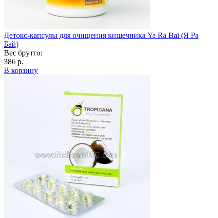
Детокс-капсулы для очищения кишечника Ya Ra Bai (Я Ра
Бай)
Вес брутто:
386 р.
В корзину