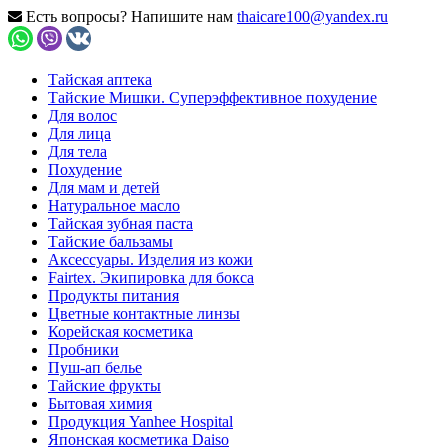
Есть вопросы? Напишите нам
thaicare100@yandex.ru
Тайская аптека
Тайские Мишки. Суперэффективное похудение
Для волос
Для лица
Для тела
Похудение
Для мам и детей
Натуральное масло
Тайская зубная паста
Тайские бальзамы
Аксессуары. Изделия из кожи
Fairtex. Экипировка для бокса
Продукты питания
Цветные контактные линзы
Корейская косметика
Пробники
Пуш-ап белье
Тайские фрукты
Бытовая химия
Продукция Yanhee Hospital
Японская косметика Daiso