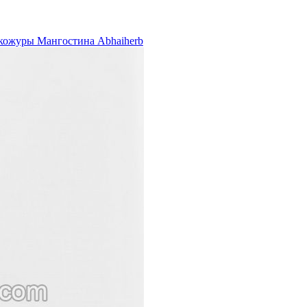
 кожуры Мангостина Abhaiherb