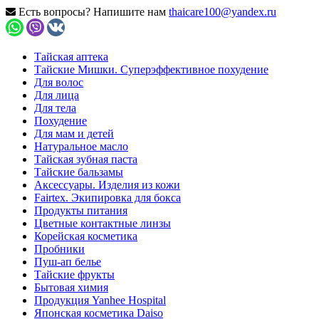
Есть вопросы? Напишите нам
thaicare100@yandex.ru
Тайская аптека
Тайские Мишки. Суперэффективное похудение
Для волос
Для лица
Для тела
Похудение
Для мам и детей
Натуральное масло
Тайская зубная паста
Тайские бальзамы
Аксессуары. Изделия из кожи
Fairtex. Экипировка для бокса
Продукты питания
Цветные контактные линзы
Корейская косметика
Пробники
Пуш-ап белье
Тайские фрукты
Бытовая химия
Продукция Yanhee Hospital
Японская косметика Daiso