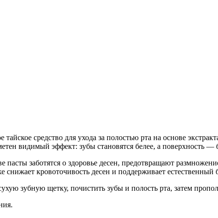
Добавить в закладки
Нашли дешевле ?
тайское средство для ухода за полостью рта на основе экстракт
метен видимый эффект: зубы становятся белее, а поверхность — б
е пасты заботятся о здоровье десен, предотвращают размножени
 снижает кровоточивость десен и поддерживает естественный б
ухую зубную щетку, почистить зубы и полость рта, затем пропол
ния.