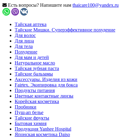
Есть вопросы? Напишите нам
thaicare100@yandex.ru
Тайская аптека
Тайские Мишки. Суперэффективное похудение
Для волос
Для лица
Для тела
Похудение
Для мам и детей
Натуральное масло
Тайская зубная паста
Тайские бальзамы
Аксессуары. Изделия из кожи
Fairtex. Экипировка для бокса
Продукты питания
Цветные контактные линзы
Корейская косметика
Пробники
Пуш-ап белье
Тайские фрукты
Бытовая химия
Продукция Yanhee Hospital
Японская косметика Daiso