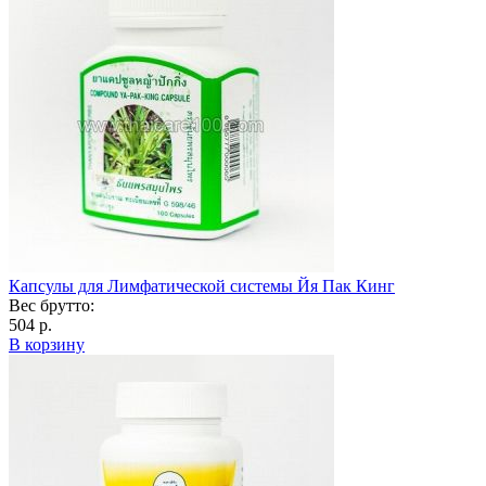
Капсулы для Лимфатической системы Йя Пак Кинг
Вес брутто:
504 р.
В корзину