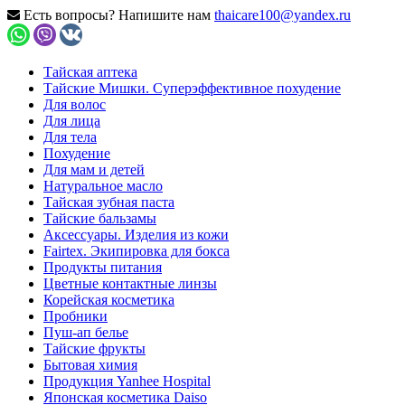
Есть вопросы? Напишите нам
thaicare100@yandex.ru
Тайская аптека
Тайские Мишки. Суперэффективное похудение
Для волос
Для лица
Для тела
Похудение
Для мам и детей
Натуральное масло
Тайская зубная паста
Тайские бальзамы
Аксессуары. Изделия из кожи
Fairtex. Экипировка для бокса
Продукты питания
Цветные контактные линзы
Корейская косметика
Пробники
Пуш-ап белье
Тайские фрукты
Бытовая химия
Продукция Yanhee Hospital
Японская косметика Daiso