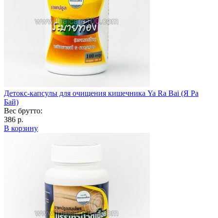
Детокс-капсулы для очищения кишечника Ya Ra Bai (Я Ра
Бай)
Вес брутто:
386 р.
В корзину