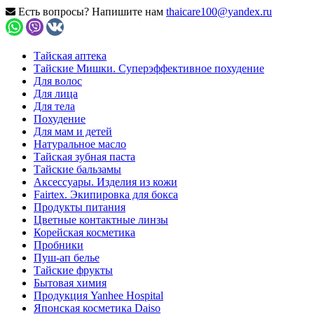
Есть вопросы? Напишите нам
thaicare100@yandex.ru
Тайская аптека
Тайские Мишки. Суперэффективное похудение
Для волос
Для лица
Для тела
Похудение
Для мам и детей
Натуральное масло
Тайская зубная паста
Тайские бальзамы
Аксессуары. Изделия из кожи
Fairtex. Экипировка для бокса
Продукты питания
Цветные контактные линзы
Корейская косметика
Пробники
Пуш-ап белье
Тайские фрукты
Бытовая химия
Продукция Yanhee Hospital
Японская косметика Daiso