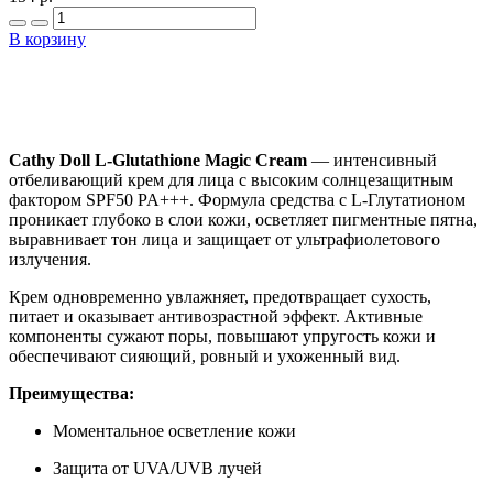
В корзину
Добавить в закладки
Нашли дешевле ?
Cathy Doll L-Glutathione Magic Cream
— интенсивный
отбеливающий крем для лица с высоким солнцезащитным
фактором SPF50 PA+++. Формула средства с L-Глутатионом
проникает глубоко в слои кожи, осветляет пигментные пятна,
выравнивает тон лица и защищает от ультрафиолетового
излучения.
Крем одновременно увлажняет, предотвращает сухость,
питает и оказывает антивозрастной эффект. Активные
компоненты сужают поры, повышают упругость кожи и
обеспечивают сияющий, ровный и ухоженный вид.
Преимущества:
Моментальное осветление кожи
Защита от UVA/UVB лучей