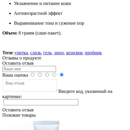
Увлажнение и питание кожи
Антивозрастной эффект
Выравнивание тона и сужение пор
Объем:
8 грамм (саше-пакет).
Теги:
улитка
,
слизь
,
гель
,
лицо
,
коэнзим
,
пробник
Отзывы о продукте
Оставить отзыв
Ваша оценка
Введите код, указанный на
картинке:
Оставить отзыв
Похожие товары