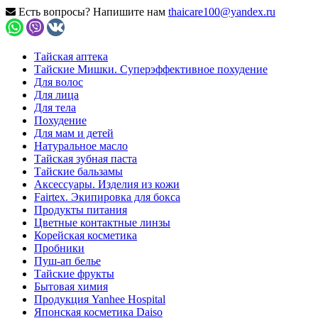
Есть вопросы? Напишите нам
thaicare100@yandex.ru
Тайская аптека
Тайские Мишки. Суперэффективное похудение
Для волос
Для лица
Для тела
Похудение
Для мам и детей
Натуральное масло
Тайская зубная паста
Тайские бальзамы
Аксессуары. Изделия из кожи
Fairtex. Экипировка для бокса
Продукты питания
Цветные контактные линзы
Корейская косметика
Пробники
Пуш-ап белье
Тайские фрукты
Бытовая химия
Продукция Yanhee Hospital
Японская косметика Daiso