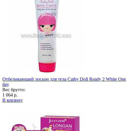
Отбеливающий лосьон для тела Cathy Doll Ready 2 White One
day
Вес брутто:
1 064 р.
В корзину