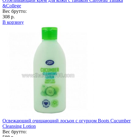
Отбеливающий крем для кожи с танакой Carebeau Tanaka
&College
Вес брутто:
308 р.
В корзину
Освежающий очищающий лосьон с огурцом Boots Cucumber
Cleansing Lotion
Вес брутто: