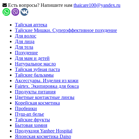
Есть вопросы? Напишите нам
thaicare100@yandex.ru
Тайская аптека
Тайские Мишки. Суперэффективное похудение
Для волос
Для лица
Для тела
Похудение
Для мам и детей
Натуральное масло
Тайская зубная паста
Тайские бальзамы
Аксессуары. Изделия из кожи
Fairtex. Экипировка для бокса
Продукты питания
Цветные контактные линзы
Корейская косметика
Пробники
Пуш-ап белье
Тайские фрукты
Бытовая химия
Продукция Yanhee Hospital
Японская косметика Daiso