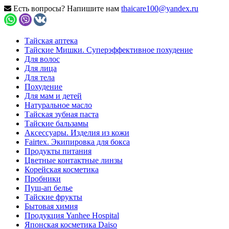
Есть вопросы? Напишите нам
thaicare100@yandex.ru
Тайская аптека
Тайские Мишки. Суперэффективное похудение
Для волос
Для лица
Для тела
Похудение
Для мам и детей
Натуральное масло
Тайская зубная паста
Тайские бальзамы
Аксессуары. Изделия из кожи
Fairtex. Экипировка для бокса
Продукты питания
Цветные контактные линзы
Корейская косметика
Пробники
Пуш-ап белье
Тайские фрукты
Бытовая химия
Продукция Yanhee Hospital
Японская косметика Daiso