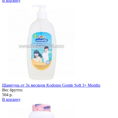
В корзину
Шампунь от 3х месяцев Kodomo Gentle Soft 3+ Months
Вес брутто:
504 р.
В корзину