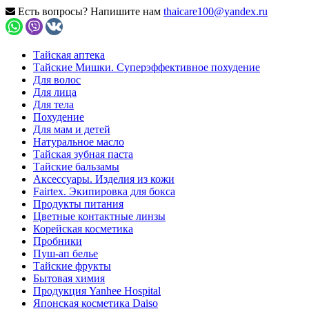
Есть вопросы? Напишите нам
thaicare100@yandex.ru
Тайская аптека
Тайские Мишки. Суперэффективное похудение
Для волос
Для лица
Для тела
Похудение
Для мам и детей
Натуральное масло
Тайская зубная паста
Тайские бальзамы
Аксессуары. Изделия из кожи
Fairtex. Экипировка для бокса
Продукты питания
Цветные контактные линзы
Корейская косметика
Пробники
Пуш-ап белье
Тайские фрукты
Бытовая химия
Продукция Yanhee Hospital
Японская косметика Daiso