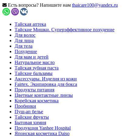
Есть вопросы? Напишите нам
thaicare100@yandex.ru
Тайская аптека
Тайские Мишки. Суперэффективное похудение
Для волос
Для лица
Для тела
Похудение
Для мам и детей
Натуральное масло
Тайская зубная паста
Тайские бальзамы
Аксессуары. Изделия из кожи
Fairtex. Экипировка для бокса
Продукты питания
Цветные контактные линзы
Корейская косметика
Пробники
Пуш-ап белье
Тайские фрукты
Бытовая химия
Продукция Yanhee Hospital
Японская косметика Daiso