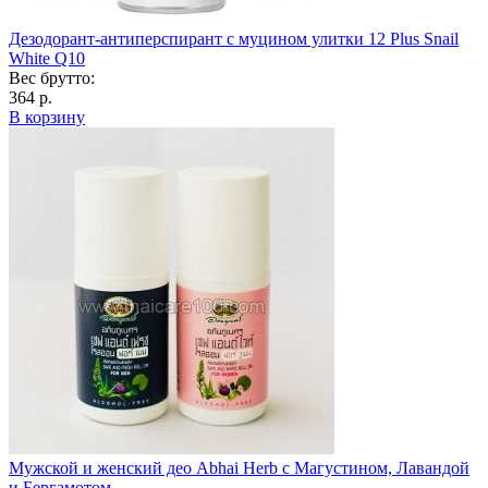
Дезодорант-антиперспирант с муцином улитки 12 Plus Snail
White Q10
Вес брутто:
364 р.
В корзину
Мужской и женский део Abhai Herb с Магустином, Лавандой
и Бергамотом