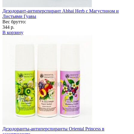
Дезодорант-антиперспирант Abhai Herb с Магустином и
Листьями Гуавы
Вес брутто:
344 р.
В корзину
Дезодоранты-антиперспиранты Oriental Princess в