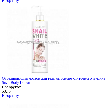
В корзину
Отбеливающий лосьон для тела на основе улиточного муцина
Snail Body Lotion
Вес брутто:
532 р.
В корзину