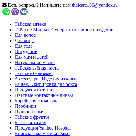
Есть вопросы? Напишите нам
thaicare100@yandex.ru
Тайская аптека
Тайские Мишки. Суперэффективное похудение
Для волос
Для лица
Для тела
Похудение
Для мам и детей
Натуральное масло
Тайская зубная паста
Тайские бальзамы
Аксессуары. Изделия из кожи
Fairtex. Экипировка для бокса
Продукты питания
Цветные контактные линзы
Корейская косметика
Пробники
Пуш-ап белье
Тайские фрукты
Бытовая химия
Продукция Yanhee Hospital
Японская косметика Daiso