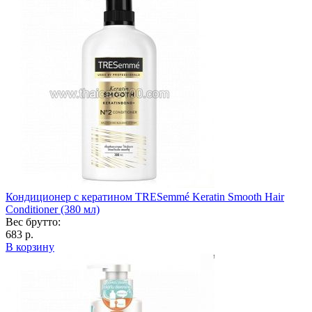
Кондиционер с кератином TRESemmé Keratin Smooth Hair
Conditioner (380 мл)
Вес брутто:
683 р.
В корзину