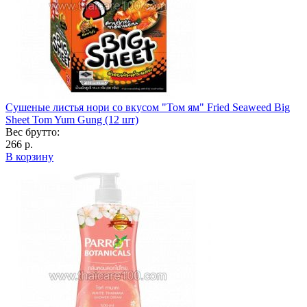
Сушеные листья нори со вкусом "Том ям" Fried Seaweed Big
Sheet Tom Yum Gung (12 шт)
Вес брутто:
266 р.
В корзину