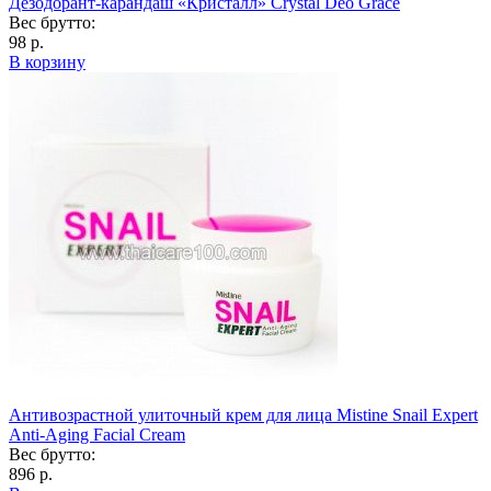
Дезодорант-карандаш «Кристалл» Crystal Deo Grace
Вес брутто:
98 р.
В корзину
Антивозрастной улиточный крем для лица Mistine Snail Expert
Anti-Aging Facial Cream
Вес брутто:
896 р.