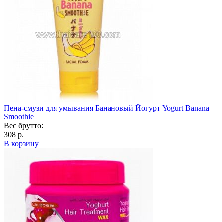
Пена-смузи для умывания Банановый Йогурт Yogurt Banana
Smoothie
Вес брутто:
308 р.
В корзину