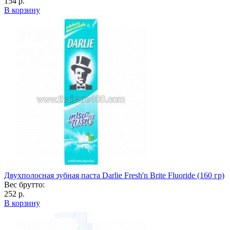
154 р.
В корзину
Двухполосная зубная паста Darlie Fresh'n Brite Fluoride (160 гр)
Вес брутто:
252 р.
В корзину