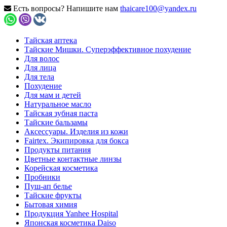
Есть вопросы? Напишите нам
thaicare100@yandex.ru
Тайская аптека
Тайские Мишки. Суперэффективное похудение
Для волос
Для лица
Для тела
Похудение
Для мам и детей
Натуральное масло
Тайская зубная паста
Тайские бальзамы
Аксессуары. Изделия из кожи
Fairtex. Экипировка для бокса
Продукты питания
Цветные контактные линзы
Корейская косметика
Пробники
Пуш-ап белье
Тайские фрукты
Бытовая химия
Продукция Yanhee Hospital
Японская косметика Daiso