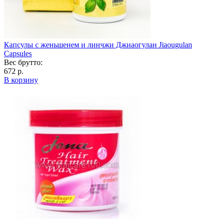
Капсулы с женьшенем и линчжи Джиаогулан Jiaougulan
Capsules
Вес брутто:
672 р.
В корзину