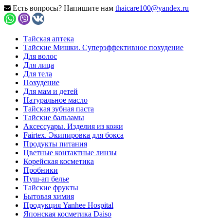
Есть вопросы? Напишите нам
thaicare100@yandex.ru
Тайская аптека
Тайские Мишки. Суперэффективное похудение
Для волос
Для лица
Для тела
Похудение
Для мам и детей
Натуральное масло
Тайская зубная паста
Тайские бальзамы
Аксессуары. Изделия из кожи
Fairtex. Экипировка для бокса
Продукты питания
Цветные контактные линзы
Корейская косметика
Пробники
Пуш-ап белье
Тайские фрукты
Бытовая химия
Продукция Yanhee Hospital
Японская косметика Daiso