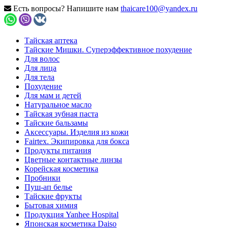
Есть вопросы? Напишите нам
thaicare100@yandex.ru
Тайская аптека
Тайские Мишки. Суперэффективное похудение
Для волос
Для лица
Для тела
Похудение
Для мам и детей
Натуральное масло
Тайская зубная паста
Тайские бальзамы
Аксессуары. Изделия из кожи
Fairtex. Экипировка для бокса
Продукты питания
Цветные контактные линзы
Корейская косметика
Пробники
Пуш-ап белье
Тайские фрукты
Бытовая химия
Продукция Yanhee Hospital
Японская косметика Daiso