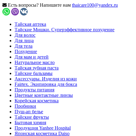
Есть вопросы? Напишите нам
thaicare100@yandex.ru
Тайская аптека
Тайские Мишки. Суперэффективное похудение
Для волос
Для лица
Для тела
Похудение
Для мам и детей
Натуральное масло
Тайская зубная паста
Тайские бальзамы
Аксессуары. Изделия из кожи
Fairtex. Экипировка для бокса
Продукты питания
Цветные контактные линзы
Корейская косметика
Пробники
Пуш-ап белье
Тайские фрукты
Бытовая химия
Продукция Yanhee Hospital
Японская косметика Daiso