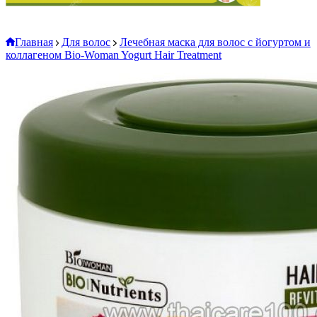
Главная
Для волос
Лечебная маска для волос с йогуртом и
коллагеном Bio-Woman Yogurt Hair Treatment