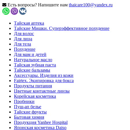
Есть вопросы? Напишите нам
thaicare100@yandex.ru
Тайская аптека
Тайские Мишки. Суперэффективное похудение
Для волос
Для лица
Для тела
Похудение
Для мам и детей
Натуральное масло
Тайская зубная паста
Тайские бальзамы
Аксессуары. Изделия из кожи
Fairtex. Экипировка для бокса
Продукты питания
Цветные контактные линзы
Корейская косметика
Пробники
Пуш-ап белье
Тайские фрукты
Бытовая химия
Продукция Yanhee Hospital
Японская косметика Daiso