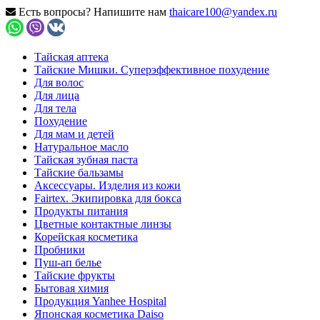
Есть вопросы? Напишите нам
thaicare100@yandex.ru
Тайская аптека
Тайские Мишки. Суперэффективное похудение
Для волос
Для лица
Для тела
Похудение
Для мам и детей
Натуральное масло
Тайская зубная паста
Тайские бальзамы
Аксессуары. Изделия из кожи
Fairtex. Экипировка для бокса
Продукты питания
Цветные контактные линзы
Корейская косметика
Пробники
Пуш-ап белье
Тайские фрукты
Бытовая химия
Продукция Yanhee Hospital
Японская косметика Daiso