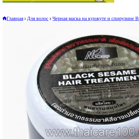
Главная
Для волос
Черная маска на кунжуте и спирулине Bl