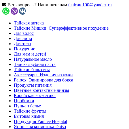
Есть вопросы? Напишите нам
thaicare100@yandex.ru
Тайская аптека
Тайские Мишки. Суперэффективное похудение
Для волос
Для лица
Для тела
Похудение
Для мам и детей
Натуральное масло
Тайская зубная паста
Тайские бальзамы
Аксессуары. Изделия из кожи
Fairtex. Экипировка для бокса
Продукты питания
Цветные контактные линзы
Корейская косметика
Пробники
Пуш-ап белье
Тайские фрукты
Бытовая химия
Продукция Yanhee Hospital
Японская косметика Daiso