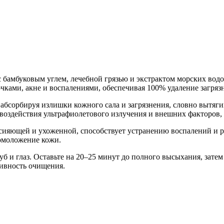
Добавить в закладки
Нашли дешевле ?
с бамбуковым углем, лечебной грязью и экстрактом морских водо
чками, акне и воспалениями, обеспечивая 100% удаление загряз
абсорбируя излишки кожного сала и загрязнения, словно вытяги
воздействия ультрафиолетового излучения и внешних факторов,
, сияющей и ухоженной, способствует устранению воспалений и
 омоложение кожи.
уб и глаз. Оставьте на 20–25 минут до полного высыхания, затем 
ивность очищения.