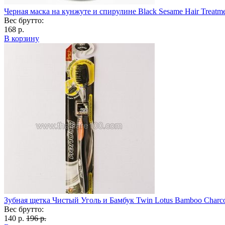
Черная маска на кунжуте и спирулине Black Sesame Hair Treatm
Вес брутто:
168 р.
В корзину
Зубная щетка Чистый Уголь и Бамбук Twin Lotus Bamboo Charco
Вес брутто:
140 р.
196 р.