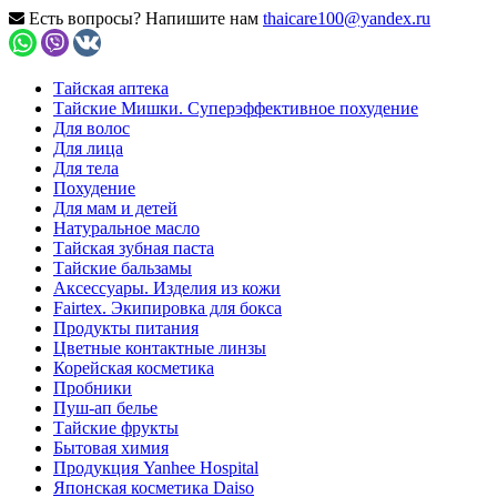
Есть вопросы? Напишите нам
thaicare100@yandex.ru
Тайская аптека
Тайские Мишки. Суперэффективное похудение
Для волос
Для лица
Для тела
Похудение
Для мам и детей
Натуральное масло
Тайская зубная паста
Тайские бальзамы
Аксессуары. Изделия из кожи
Fairtex. Экипировка для бокса
Продукты питания
Цветные контактные линзы
Корейская косметика
Пробники
Пуш-ап белье
Тайские фрукты
Бытовая химия
Продукция Yanhee Hospital
Японская косметика Daiso