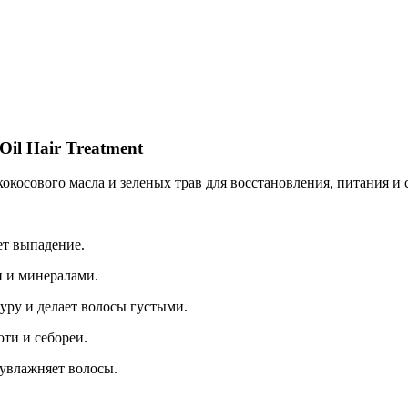
Добавить в закладки
Нашли дешевле ?
Oil Hair Treatment
кокосового масла и зеленых трав для восстановления, питания и 
ет выпадение.
 и минералами.
уру и делает волосы густыми.
ти и себореи.
увлажняет волосы.