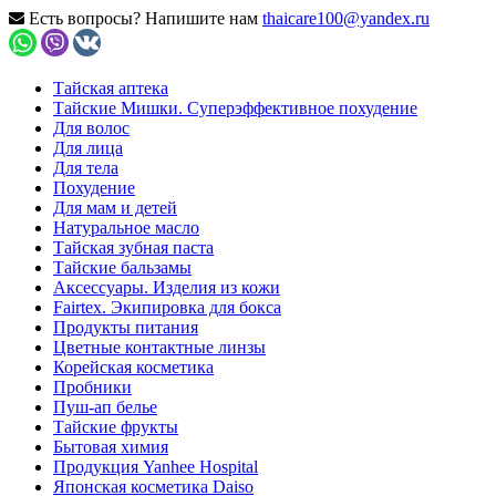
Есть вопросы? Напишите нам
thaicare100@yandex.ru
Тайская аптека
Тайские Мишки. Суперэффективное похудение
Для волос
Для лица
Для тела
Похудение
Для мам и детей
Натуральное масло
Тайская зубная паста
Тайские бальзамы
Аксессуары. Изделия из кожи
Fairtex. Экипировка для бокса
Продукты питания
Цветные контактные линзы
Корейская косметика
Пробники
Пуш-ап белье
Тайские фрукты
Бытовая химия
Продукция Yanhee Hospital
Японская косметика Daiso