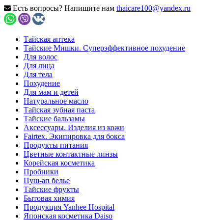
Есть вопросы? Напишите нам
thaicare100@yandex.ru
Тайская аптека
Тайские Мишки. Суперэффективное похудение
Для волос
Для лица
Для тела
Похудение
Для мам и детей
Натуральное масло
Тайская зубная паста
Тайские бальзамы
Аксессуары. Изделия из кожи
Fairtex. Экипировка для бокса
Продукты питания
Цветные контактные линзы
Корейская косметика
Пробники
Пуш-ап белье
Тайские фрукты
Бытовая химия
Продукция Yanhee Hospital
Японская косметика Daiso