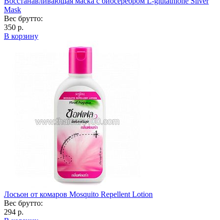
Восстанавливающая маска с биосеребром L-glutathione Silver
Mask
Вес брутто:
350 р.
В корзину
Лосьон от комаров Mosquito Repellent Lotion
Вес брутто:
294 р.