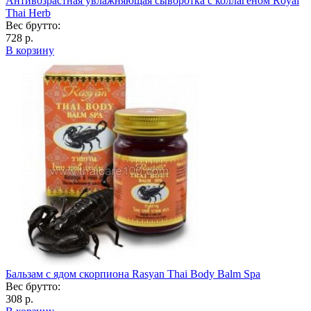
Антивозрастная увлажняющая сыворотка с коллагеном Royal
Thai Herb
Вес брутто:
728 р.
В корзину
Бальзам с ядом скорпиона Rasyan Thai Body Balm Spa
Вес брутто:
308 р.