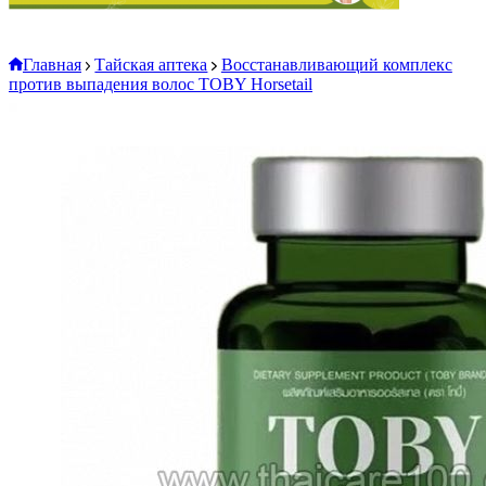
Главная
Тайская аптека
Восстанавливающий комплекс
против выпадения волос TOBY Horsetail