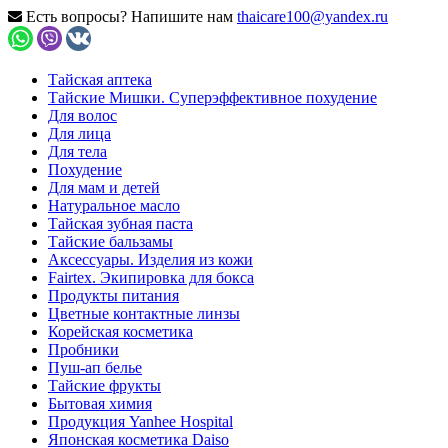
Есть вопросы? Напишите нам
thaicare100@yandex.ru
Тайская аптека
Тайские Мишки. Суперэффективное похудение
Для волос
Для лица
Для тела
Похудение
Для мам и детей
Натуральное масло
Тайская зубная паста
Тайские бальзамы
Аксессуары. Изделия из кожи
Fairtex. Экипировка для бокса
Продукты питания
Цветные контактные линзы
Корейская косметика
Пробники
Пуш-ап белье
Тайские фрукты
Бытовая химия
Продукция Yanhee Hospital
Японская косметика Daiso