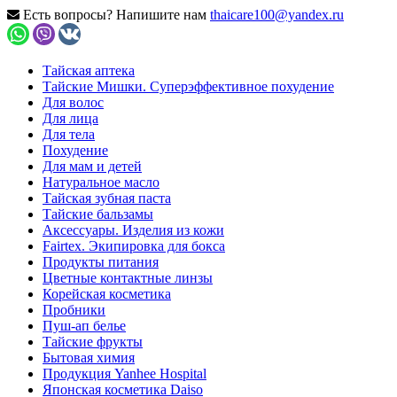
Есть вопросы? Напишите нам
thaicare100@yandex.ru
Тайская аптека
Тайские Мишки. Суперэффективное похудение
Для волос
Для лица
Для тела
Похудение
Для мам и детей
Натуральное масло
Тайская зубная паста
Тайские бальзамы
Аксессуары. Изделия из кожи
Fairtex. Экипировка для бокса
Продукты питания
Цветные контактные линзы
Корейская косметика
Пробники
Пуш-ап белье
Тайские фрукты
Бытовая химия
Продукция Yanhee Hospital
Японская косметика Daiso