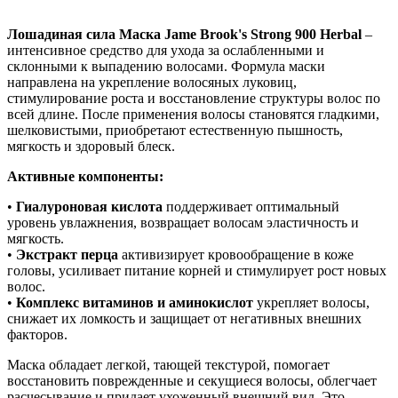
Нашли дешевле ?
Лошадиная сила Маска Jame Brook's Strong 900 Herbal
–
интенсивное средство для ухода за ослабленными и
склонными к выпадению волосами. Формула маски
направлена на укрепление волосяных луковиц,
стимулирование роста и восстановление структуры волос по
всей длине. После применения волосы становятся гладкими,
шелковистыми, приобретают естественную пышность,
мягкость и здоровый блеск.
Активные компоненты:
•
Гиалуроновая кислота
поддерживает оптимальный
уровень увлажнения, возвращает волосам эластичность и
мягкость.
•
Экстракт перца
активизирует кровообращение в коже
головы, усиливает питание корней и стимулирует рост новых
волос.
•
Комплекс витаминов и аминокислот
укрепляет волосы,
снижает их ломкость и защищает от негативных внешних
факторов.
Маска обладает легкой, тающей текстурой, помогает
восстановить поврежденные и секущиеся волосы, облегчает
расчесывание и придает ухоженный внешний вид. Это