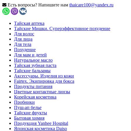
Есть вопросы? Напишите нам
thaicare100@yandex.ru
Тайская аптека
Тайские Мишки. Суперэффективное похудение
Для волос
Для лица
Для тела
Похудение
Для мам и детей
Натуральное масло
Тайская зубная паста
Тайские бальзамы
Аксессуары. Изделия из кожи
Fairtex. Экипировка для бокса
Продукты питания
Цветные контактные линзы
Корейская косметика
Пробники
Пуш-ап белье
Тайские фрукты
Бытовая химия
Продукция Yanhee Hospital
Японская косметика Daiso