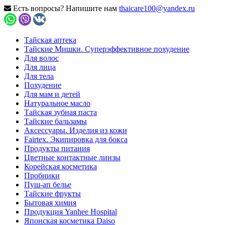
Есть вопросы? Напишите нам
thaicare100@yandex.ru
Тайская аптека
Тайские Мишки. Суперэффективное похудение
Для волос
Для лица
Для тела
Похудение
Для мам и детей
Натуральное масло
Тайская зубная паста
Тайские бальзамы
Аксессуары. Изделия из кожи
Fairtex. Экипировка для бокса
Продукты питания
Цветные контактные линзы
Корейская косметика
Пробники
Пуш-ап белье
Тайские фрукты
Бытовая химия
Продукция Yanhee Hospital
Японская косметика Daiso