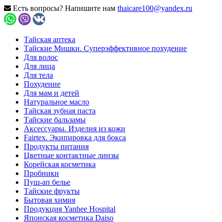
Есть вопросы? Напишите нам
thaicare100@yandex.ru
Тайская аптека
Тайские Мишки. Суперэффективное похудение
Для волос
Для лица
Для тела
Похудение
Для мам и детей
Натуральное масло
Тайская зубная паста
Тайские бальзамы
Аксессуары. Изделия из кожи
Fairtex. Экипировка для бокса
Продукты питания
Цветные контактные линзы
Корейская косметика
Пробники
Пуш-ап белье
Тайские фрукты
Бытовая химия
Продукция Yanhee Hospital
Японская косметика Daiso