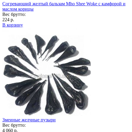
Согревающий желтый бальзам Mho Shee Woke с камфорой и
маслом корицы
Вес брутто:
224 р.
В корзину
Змеиные желчные пузыри
Вес брутто:
4 060 р.