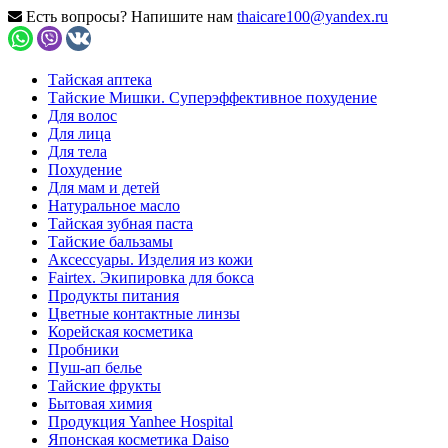
Есть вопросы? Напишите нам
thaicare100@yandex.ru
Тайская аптека
Тайские Мишки. Суперэффективное похудение
Для волос
Для лица
Для тела
Похудение
Для мам и детей
Натуральное масло
Тайская зубная паста
Тайские бальзамы
Аксессуары. Изделия из кожи
Fairtex. Экипировка для бокса
Продукты питания
Цветные контактные линзы
Корейская косметика
Пробники
Пуш-ап белье
Тайские фрукты
Бытовая химия
Продукция Yanhee Hospital
Японская косметика Daiso