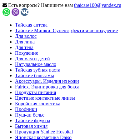
Есть вопросы? Напишите нам
thaicare100@yandex.ru
Тайская аптека
Тайские Мишки. Суперэффективное похудение
Для волос
Для лица
Для тела
Похудение
Для мам и детей
Натуральное масло
Тайская зубная паста
Тайские бальзамы
Аксессуары. Изделия из кожи
Fairtex. Экипировка для бокса
Продукты питания
Цветные контактные линзы
Корейская косметика
Пробники
Пуш-ап белье
Тайские фрукты
Бытовая химия
Продукция Yanhee Hospital
Японская косметика Daiso