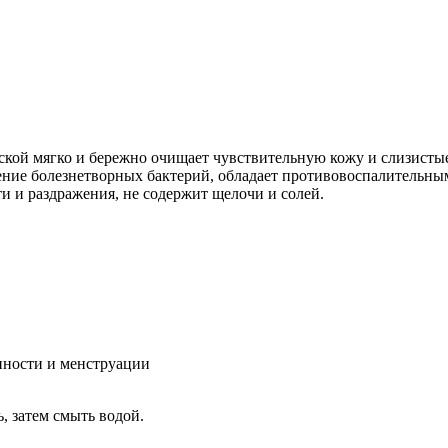
Добавить в закладки
Нашли дешевле ?
тской мягко и бережно очищает чувствительную кожу и слизист
ние болезнетворных бактерий, обладает противовоспалительны
и и раздражения, не содержит щелочи и солей.
нности и менструации
, затем смыть водой.