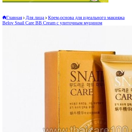
Главная
Для лица
Крем-основа для идеального макияжа
Belov Snail Care BB Cream с улиточным муцином