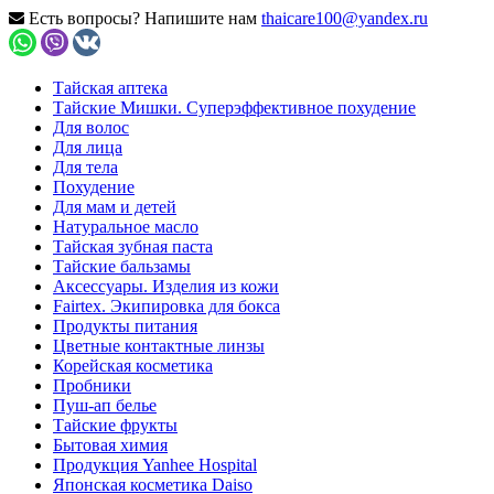
Есть вопросы? Напишите нам
thaicare100@yandex.ru
Тайская аптека
Тайские Мишки. Суперэффективное похудение
Для волос
Для лица
Для тела
Похудение
Для мам и детей
Натуральное масло
Тайская зубная паста
Тайские бальзамы
Аксессуары. Изделия из кожи
Fairtex. Экипировка для бокса
Продукты питания
Цветные контактные линзы
Корейская косметика
Пробники
Пуш-ап белье
Тайские фрукты
Бытовая химия
Продукция Yanhee Hospital
Японская косметика Daiso