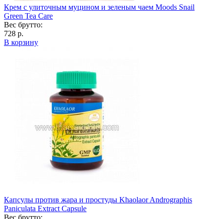
Крем с улиточным муцином и зеленым чаем Moods Snail
Green Tea Care
Вес брутто:
728 р.
В корзину
Капсулы против жара и простуды Khaolaor Andrographis
Paniculata Extract Capsule
Вес брутто: