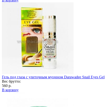
В корзину
Гель под глаза с улиточным муцином Darawadee Snail Eyes Gel
Вес брутто:
560 р.
В корзину