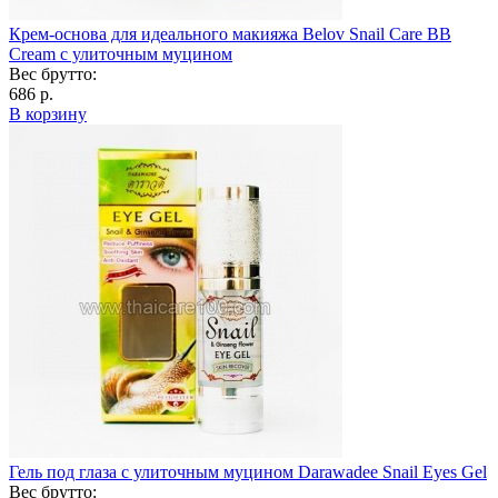
Крем-основа для идеального макияжа Belov Snail Care BB
Cream с улиточным муцином
Вес брутто:
686 р.
В корзину
Гель под глаза с улиточным муцином Darawadee Snail Eyes Gel
Вес брутто: