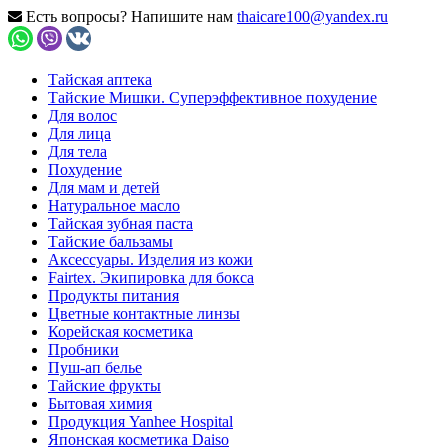
Есть вопросы? Напишите нам
thaicare100@yandex.ru
Тайская аптека
Тайские Мишки. Суперэффективное похудение
Для волос
Для лица
Для тела
Похудение
Для мам и детей
Натуральное масло
Тайская зубная паста
Тайские бальзамы
Аксессуары. Изделия из кожи
Fairtex. Экипировка для бокса
Продукты питания
Цветные контактные линзы
Корейская косметика
Пробники
Пуш-ап белье
Тайские фрукты
Бытовая химия
Продукция Yanhee Hospital
Японская косметика Daiso