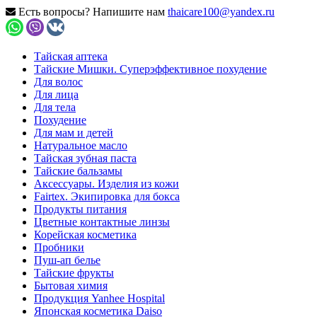
Есть вопросы? Напишите нам
thaicare100@yandex.ru
Тайская аптека
Тайские Мишки. Суперэффективное похудение
Для волос
Для лица
Для тела
Похудение
Для мам и детей
Натуральное масло
Тайская зубная паста
Тайские бальзамы
Аксессуары. Изделия из кожи
Fairtex. Экипировка для бокса
Продукты питания
Цветные контактные линзы
Корейская косметика
Пробники
Пуш-ап белье
Тайские фрукты
Бытовая химия
Продукция Yanhee Hospital
Японская косметика Daiso