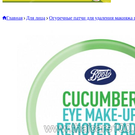
Главная
Для лица
Огуречные патчи для удаления макияжа г