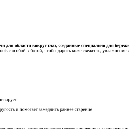
Добавить в закладки
Нашли дешевле ?
 для области вокруг глаз, созданные специально для бережн
ts с особой заботой, чтобы дарить коже свежесть, увлажнение 
низирует
ругость и помогает замедлить раннее старение
евного ухода, которое сочетает мягкое очищение и деликатное п