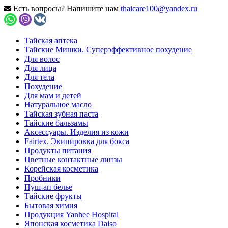
Есть вопросы? Напишите нам
thaicare100@yandex.ru
Тайская аптека
Тайские Мишки. Суперэффективное похудение
Для волос
Для лица
Для тела
Похудение
Для мам и детей
Натуральное масло
Тайская зубная паста
Тайские бальзамы
Аксессуары. Изделия из кожи
Fairtex. Экипировка для бокса
Продукты питания
Цветные контактные линзы
Корейская косметика
Пробники
Пуш-ап белье
Тайские фрукты
Бытовая химия
Продукция Yanhee Hospital
Японская косметика Daiso