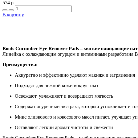
574 р.
В корзину
Boots Cucumber Eye Remover Pads – мягкие очищающие патчи
Линейка с охлаждающим огурцом и витаминами разработана Boo
Преимущества:
Аккуратно и эффективно удаляют макияж и загрязнения
Подходят для нежной кожи вокруг глаз
Освежают, увлажняют и возвращают мягкость
Содержат огуречный экстракт, который успокаивает и то
Микс оливкового и кокосового масел питает, улучшает уп
Оставляют легкий аромат чистоты и свежести
Boots Cucumber Eye Remover Pads – удобное решение для ежедн